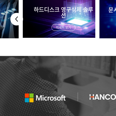
영구삭제 솔루
문서중앙화 솔루션
션
자세히 보기
히 보기