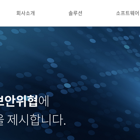
회사소개
솔루션
소프트웨어
회사소개
문서중앙화 솔루션
Microsoft
회사연혁
자산관리 솔루션
한글과컴퓨터
레퍼런스
하드디스크 영구삭제 솔루션
Adobe
찾아오시는 길
Autodesk
Anti Virus
보안위협
에
을 제시합니다.